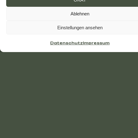
n
e
k
t
a
r
&
Ablehnen
Einstellungen ansehen
Datenschutz
Impressum
The Power of
Flower
Blumen öffnen sich der Welt in
einem kurzen, aber intensiven
Tanz des Lebens.
Nektar &
Ambrosia Blumen
dürfen dabei
am Feld naturnahe wachsen.
Sie sind ungezwungen und